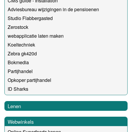
CMS guide - Installation
Adviesbureau wijzigingen in de pensioenen
Studio Flabbergasted
Zerostock
webapplicatie laten maken
Koeltechniek
Zebra gk420d
Bokmedia
Partijhandel
Opkoper partijhandel
ID Sharks
Lenen
Webwinkels
Online Superfoods kopen